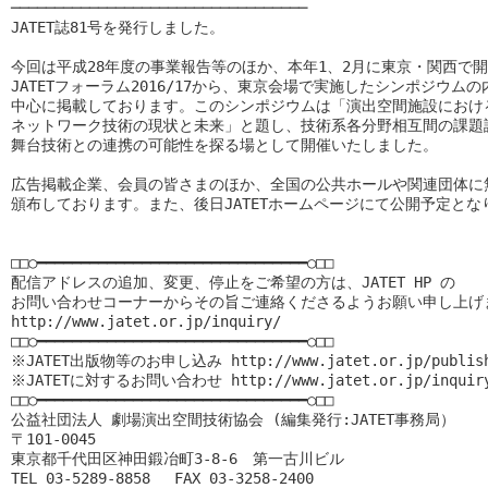
──────────────────────────────────

JATET誌81号を発行しました。

今回は平成28年度の事業報告等のほか、本年1、2月に東京・関西で開
JATETフォーラム2016/17から、東京会場で実施したシンポジウムの
中心に掲載しております。このシンポジウムは「演出空間施設における
ネットワーク技術の現状と未来」と題し、技術系各分野相互間の課題認
舞台技術との連携の可能性を探る場として開催いたしました。

広告掲載企業、会員の皆さまのほか、全国の公共ホールや関連団体に無
頒布しております。また、後日JATETホームページにて公開予定となり
□□○━━━━━━━━━━━━━━━━━━━━━━━━━━━━━━━○□□

配信アドレスの追加、変更、停止をご希望の方は、JATET HP の

お問い合わせコーナーからその旨ご連絡くださるようお願い申し上げま
http://www.jatet.or.jp/inquiry/

□□○━━━━━━━━━━━━━━━━━━━━━━━━━━━━━━━○□□

※JATET出版物等のお申し込み http://www.jatet.or.jp/publish
※JATETに対するお問い合わせ http://www.jatet.or.jp/inquiry
□□○━━━━━━━━━━━━━━━━━━━━━━━━━━━━━━━○□□

公益社団法人 劇場演出空間技術協会 (編集発行:JATET事務局）

〒101-0045

東京都千代田区神田鍛冶町3-8-6　第一古川ビル

TEL 03-5289-8858 　FAX 03-3258-2400
