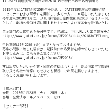
1）JATET劇場演出空間技術展2018 展示部門出展申込締切迫る

──────────────────────────────────

2015年度にJATET創立25周年を記念し、JATET劇場演出空間技術展

（セミナーおよび展示）を開催し、多くの方にご来場をいただきました
今年度も2018年1月に、JATET劇場演出空間技術展2018（セミナーお
として、劇場の最新技術に関するセミナーおよび展示会を開催いたしま
展示部門の出展申込を受付中です。詳細は、下記URLより出展規程をご
http://www.jatet.or.jp/forum/JF2018/data/2018JATETtech_
申込期限は9月22日（金）までとなっておりますが、

募集小間数に達した場合は、期限前に申込受付を締め切らせていただき
お申し込みは、こちらをご覧ください。

http://www.jatet.or.jp/forum/JF2018/

前回出展いただいた企業・団体の皆様はもとより、劇場演出空間関連機
取り扱う各社の皆様にもぜひとも新規にご出展を賜りますよう、

よろしくお願い申し上げます。

【展示部門】

会期：2018年1月23日（火）～25日（木）

会場：全労済ホール／スペース・ゼロ

【セミナー部門】
