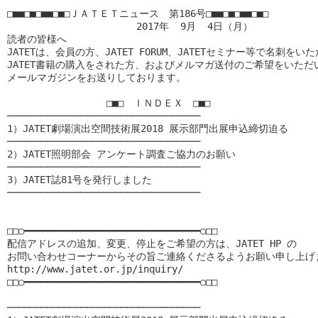
□■■□■□■■□■□ＪＡＴＥＴニュース　第186号□■■□■□■■□■□

　　　　　　　　　　　　　2017年  9月  4日（月）

読者の皆様へ

JATETは、会員の方、JATET FORUM、JATETセミナー等で名刺をい
JATET書籍の購入をされた方、およびメルマガ送付のご希望をいただい
メールマガジンをお送りしております。

　　　　　　　　　　□■□　ＩＮＤＥＸ　□■□

──────────────────────────────────

1）JATET劇場演出空間技術展2018 展示部門出展申込締切迫る

──────────────────────────────────

2）JATET照明部会 アンケート調査ご協力のお願い

──────────────────────────────────

3）JATET誌81号を発行しました

──────────────────────────────────

□□○━━━━━━━━━━━━━━━━━━━━━━━━━━━━━━━○□□

配信アドレスの追加、変更、停止をご希望の方は、JATET HP の

お問い合わせコーナーからその旨ご連絡くださるようお願い申し上げま
http://www.jatet.or.jp/inquiry/

□□○━━━━━━━━━━━━━━━━━━━━━━━━━━━━━━━○□□

──────────────────────────────────
