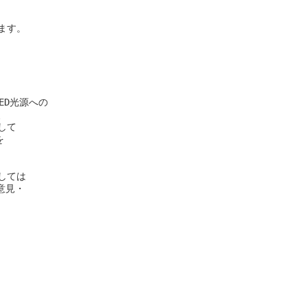
す。

D光源への



て



ては

見・
