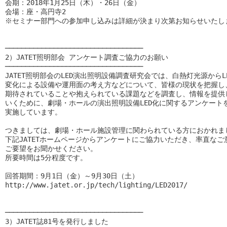
会期：2018年1月25日（木）・26日（金）

会場：座・高円寺2

※セミナー部門への参加申し込みは詳細が決まり次第お知らせいたしま
──────────────────────────────────

2）JATET照明部会 アンケート調査ご協力のお願い

──────────────────────────────────

JATET照明部会のLED演出照明設備調査研究会では、白熱灯光源からLE
変化による設備や運用面の考え方などについて、皆様の現状を把握し、
期待されていることや抱えられている課題などを調査し、情報を提供し
いくために、劇場・ホールの演出照明設備LED化に関するアンケートを
実施しています。

つきましては、劇場・ホール施設管理に関わられている方におかれまし
下記JATETホームページからアンケートにご協力いただき、率直なご意
ご要望をお聞かせください。

所要時間は5分程度です。

回答期間：9月1日（金）～9月30日（土）

http://www.jatet.or.jp/tech/lighting/LED2017/

──────────────────────────────────

3）JATET誌81号を発行しました
