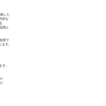
催した

内容を



識と

償で

ます。

す。

/　

/　
